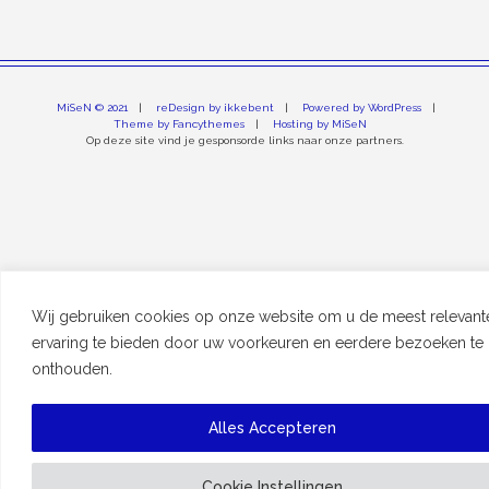
MiSeN © 2021
reDesign by ikkebent
Powered by WordPress
Theme by Fancythemes
Hosting by MiSeN
Op deze site vind je gesponsorde links naar onze partners.
Wij gebruiken cookies op onze website om u de meest relevant
ervaring te bieden door uw voorkeuren en eerdere bezoeken te
onthouden.
Alles Accepteren
Cookie Instellingen